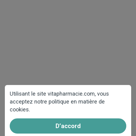
Droit d'auteur © 2026 vitapharmacie.com
Tous droits réservés
Santé Masculine
Diminution de Poids
Paquets de test
COVID-19
Santé Féminine
Accueil
Perte des Cheveux
À propos de nous
Questions et réponses
Utilisant le site vitapharmacie.com, vous
acceptez notre politique en matière de
Contactez-nous
cookies.
Comment passer la
commande
D’accord
Affiliâtes