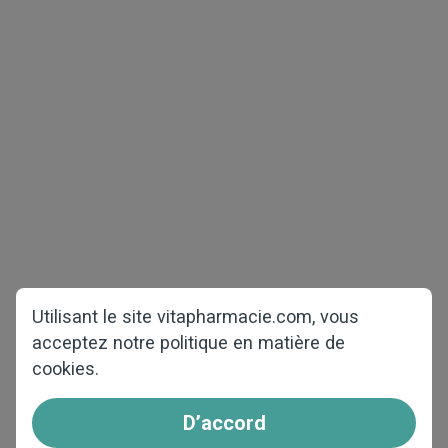
Droit d'auteur © 2026 vitapharmacie.com
Tous droits réservés
Santé Masculine
Diminution de Poids
Paquets de test
COVID-19
Santé Féminine
Accueil
Perte des Cheveux
À propos de nous
Questions et réponses
Utilisant le site vitapharmacie.com, vous
acceptez notre politique en matière de
Contactez-nous
cookies.
Comment passer la
commande
D’accord
Affiliâtes