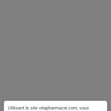
Droit d'auteur © 2026 vitapharmacie.com
Tous droits réservés
Santé Masculine
Diminution de Poids
Paquets de test
COVID-19
Santé Féminine
Accueil
Perte des Cheveux
À propos de nous
Questions et réponses
Utilisant le site vitapharmacie.com, vous